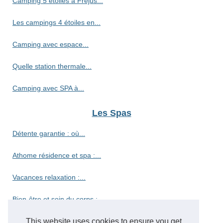
Camping 5 étoiles à Fréjus...
Les campings 4 étoiles en...
Camping avec espace...
Quelle station thermale...
Camping avec SPA à...
Les Spas
Détente garantie : où...
Athome résidence et spa :...
Vacances relaxation :...
Bien-être et soin du corps :...
Découvrez le camping haut de...
This website uses cookies to ensure you get