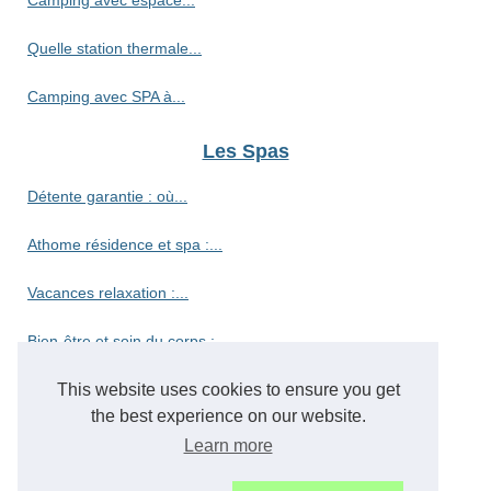
Quelle station thermale...
Camping avec SPA à...
Les Spas
Détente garantie : où...
Athome résidence et spa :...
Vacances relaxation :...
Bien-être et soin du corps :...
Découvrez le camping haut de...
This website uses cookies to ensure you get
the best experience on our website.
Découvrez le paradis des...
Learn more
Vivez l'authenticité du...