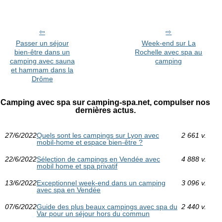
Passer un séjour
Week-end sur La
bien-être dans un
Rochelle avec spa au
camping avec sauna
camping
et hammam dans la
Drôme
Camping avec spa sur camping-spa.net, compulser nos
dernières actus.
27/6/2022
Quels sont les campings sur Lyon avec
2 661 v.
mobil-home et espace bien-être ?
22/6/2022
Sélection de campings en Vendée avec
4 888 v.
mobil home et spa privatif
13/6/2022
Exceptionnel week-end dans un camping
3 096 v.
avec spa en Vendée
07/6/2022
Guide des plus beaux campings avec spa du
2 440 v.
Var pour un séjour hors du commun