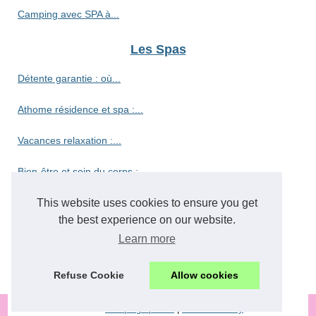
Camping avec SPA à...
Les Spas
Détente garantie : où...
Athome résidence et spa :...
Vacances relaxation :...
Bien-être et soin du corps :...
Découvrez le camping haut de...
This website uses cookies to ensure you get
the best experience on our website.
Découvrez le paradis des...
Learn more
Vivez l'authenticité du...
Refuse Cookie
Allow cookies
© 2026
Camping-spa.net
|
Cookies Policy