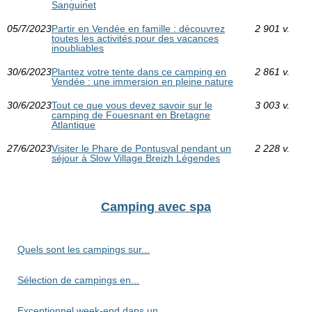
Sanguinet
05/7/2023
Partir en Vendée en famille : découvrez
2 901 v.
toutes les activités pour des vacances
inoubliables
30/6/2023
Plantez votre tente dans ce camping en
2 861 v.
Vendée : une immersion en pleine nature
30/6/2023
Tout ce que vous devez savoir sur le
3 003 v.
camping de Fouesnant en Bretagne
Atlantique
27/6/2023
Visiter le Phare de Pontusval pendant un
2 228 v.
séjour à Slow Village Breizh Légendes
Camping avec spa
Quels sont les campings sur...
Sélection de campings en...
Exceptionnel week-end dans un...