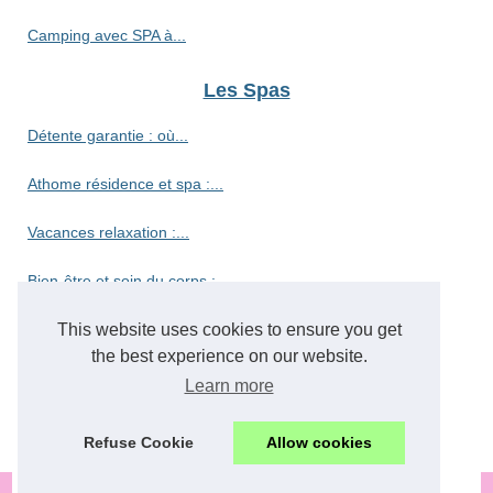
Camping avec SPA à...
Les Spas
Détente garantie : où...
Athome résidence et spa :...
Vacances relaxation :...
Bien-être et soin du corps :...
Découvrez le camping haut de...
This website uses cookies to ensure you get
the best experience on our website.
Découvrez le paradis des...
Learn more
Vivez l'authenticité du...
Refuse Cookie
Allow cookies