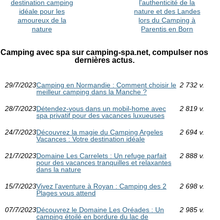
destination camping
l'authenticité de la
idéale pour les
nature et des Landes
amoureux de la
lors du Camping à
nature
Parentis en Born
Camping avec spa sur camping-spa.net, compulser nos
dernières actus.
29/7/2023
Camping en Normandie : Comment choisir le
2 732 v.
meilleur camping dans la Manche ?
28/7/2023
Détendez-vous dans un mobil-home avec
2 819 v.
spa privatif pour des vacances luxueuses
24/7/2023
Découvrez la magie du Camping Argeles
2 694 v.
Vacances : Votre destination idéale
21/7/2023
Domaine Les Carrelets : Un refuge parfait
2 888 v.
pour des vacances tranquilles et relaxantes
dans la nature
15/7/2023
Vivez l'aventure à Royan : Camping des 2
2 698 v.
Plages vous attend
07/7/2023
Découvrez le Domaine Les Oréades : Un
2 985 v.
camping étoilé en bordure du lac de