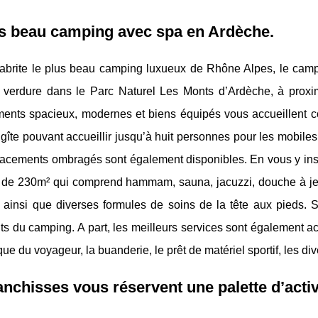
us beau camping avec spa en Ardèche.
abrite le plus beau camping luxueux de Rhône Alpes, le camp
 verdure dans le Parc Naturel Les Monts d’Ardèche, à proxim
ents spacieux, modernes et biens équipés vous accueillent co
îte pouvant accueillir jusqu’à huit personnes pour les mobiles
acements ombragés sont également disponibles. En vous y inst
 de 230m² qui comprend hammam, sauna, jacuzzi, douche à jets,
ainsi que diverses formules de soins de la tête aux pieds. 
ts du camping. A part, les meilleurs services sont également a
que du voyageur, la buanderie, le prêt de matériel sportif, les div
nchisses vous réservent une palette d’activ