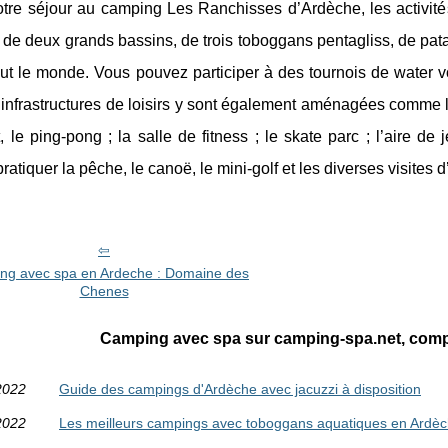
otre séjour au camping Les Ranchisses d’Ardèche, les activi
e deux grands bassins, de trois toboggans pentagliss, de pata
t le monde. Vous pouvez participer à des tournois de water vo
infrastructures de loisirs y sont également aménagées comme les
, le ping-pong ; la salle de fitness ; le skate parc ; l’aire d
ratiquer la pêche, le canoë, le mini-golf et les diverses visites 
ng avec spa en Ardeche : Domaine des
Chenes
Camping avec spa sur camping-spa.net, compu
2022
Guide des campings d'Ardèche avec jacuzzi à disposition
2022
Les meilleurs campings avec toboggans aquatiques en Ardè