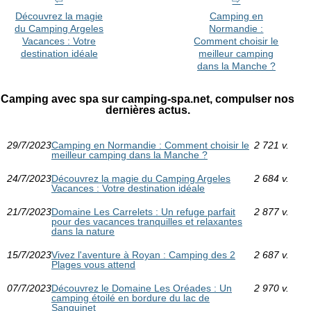
Découvrez la magie
Camping en
du Camping Argeles
Normandie :
Vacances : Votre
Comment choisir le
destination idéale
meilleur camping
dans la Manche ?
Camping avec spa sur camping-spa.net, compulser nos
dernières actus.
29/7/2023
Camping en Normandie : Comment choisir le
2 721 v.
meilleur camping dans la Manche ?
24/7/2023
Découvrez la magie du Camping Argeles
2 684 v.
Vacances : Votre destination idéale
21/7/2023
Domaine Les Carrelets : Un refuge parfait
2 877 v.
pour des vacances tranquilles et relaxantes
dans la nature
15/7/2023
Vivez l'aventure à Royan : Camping des 2
2 687 v.
Plages vous attend
07/7/2023
Découvrez le Domaine Les Oréades : Un
2 970 v.
camping étoilé en bordure du lac de
Sanguinet