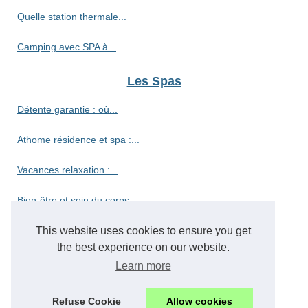
Quelle station thermale...
Camping avec SPA à...
Les Spas
Détente garantie : où...
Athome résidence et spa :...
Vacances relaxation :...
Bien-être et soin du corps :...
Découvrez le camping haut de...
This website uses cookies to ensure you get
the best experience on our website.
Découvrez le paradis des...
Learn more
Vivez l'authenticité du...
Refuse Cookie
Allow cookies