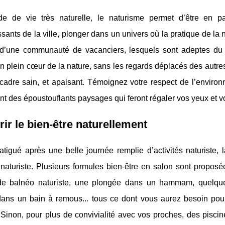
 de vie très naturelle, le naturisme permet d’être en pa
sants de la ville, plonger dans un univers où la pratique de 
’une communauté de vacanciers, lesquels sont adeptes du 
 plein cœur de la nature, sans les regards déplacés des autres
adre sain, et apaisant. Témoignez votre respect de l’environn
t des époustouflants paysages qui feront régaler vos yeux et vot
ir le bien-être naturellement
tigué après une belle journée remplie d’activités naturiste, 
naturiste. Plusieurs formules bien-être en salon sont propos
e balnéo naturiste, une plongée dans un hammam, quelque
dans un bain à remous... tous ce dont vous aurez besoin pour 
Sinon, pour plus de convivialité avec vos proches, des piscin