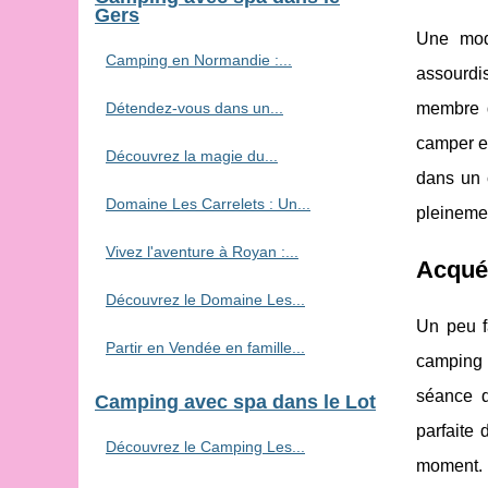
Gers
Une mode
Camping en Normandie :...
assourdis
Détendez-vous dans un...
membre d
camper en
Découvrez la magie du...
dans un c
Domaine Les Carrelets : Un...
pleinemen
Vivez l'aventure à Royan :...
Acquér
Découvrez le Domaine Les...
Un peu fa
Partir en Vendée en famille...
camping 
séance d
Camping avec spa dans le Lot
parfaite 
Découvrez le Camping Les...
moment. 