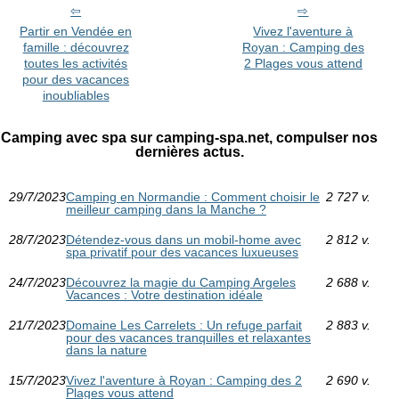
Partir en Vendée en
Vivez l'aventure à
famille : découvrez
Royan : Camping des
toutes les activités
2 Plages vous attend
pour des vacances
inoubliables
Camping avec spa sur camping-spa.net, compulser nos
dernières actus.
29/7/2023
Camping en Normandie : Comment choisir le
2 727 v.
meilleur camping dans la Manche ?
28/7/2023
Détendez-vous dans un mobil-home avec
2 812 v.
spa privatif pour des vacances luxueuses
24/7/2023
Découvrez la magie du Camping Argeles
2 688 v.
Vacances : Votre destination idéale
21/7/2023
Domaine Les Carrelets : Un refuge parfait
2 883 v.
pour des vacances tranquilles et relaxantes
dans la nature
15/7/2023
Vivez l'aventure à Royan : Camping des 2
2 690 v.
Plages vous attend