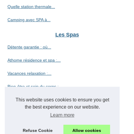
Quelle station thermale...
Camping avec SPA à...
Les Spas
Détente garantie : où...
Athome résidence et spa :...
Vacances relaxation :...
Bien-être et soin du corps :...
Découvrez le camping haut de...
This website uses cookies to ensure you get
the best experience on our website.
Découvrez le paradis des...
Learn more
Vivez l'authenticité du...
Refuse Cookie
Allow cookies