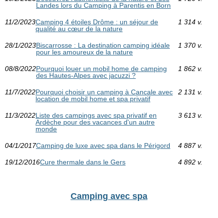
Landes lors du Camping à Parentis en Born
11/2/2023
Camping 4 étoiles Drôme : un séjour de
1 314 v.
qualité au cœur de la nature
28/1/2023
Biscarrosse : La destination camping idéale
1 370 v.
pour les amoureux de la nature
08/8/2022
Pourquoi louer un mobil home de camping
1 862 v.
des Hautes-Alpes avec jacuzzi ?
11/7/2022
Pourquoi choisir un camping à Cancale avec
2 131 v.
location de mobil home et spa privatif
11/3/2022
Liste des campings avec spa privatif en
3 613 v.
Ardèche pour des vacances d'un autre
monde
04/1/2017
Camping de luxe avec spa dans le Périgord
4 887 v.
19/12/2016
Cure thermale dans le Gers
4 892 v.
Camping avec spa