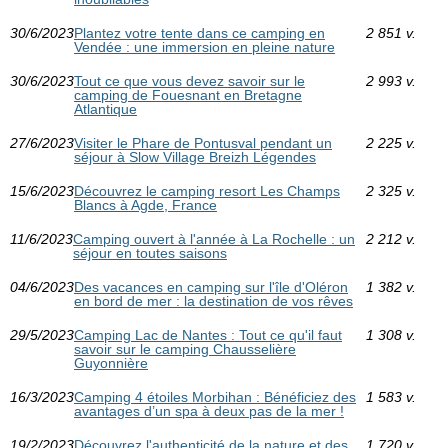
30/6/2023
Plantez votre tente dans ce camping en
2 851 v.
Vendée : une immersion en pleine nature
30/6/2023
Tout ce que vous devez savoir sur le
2 993 v.
camping de Fouesnant en Bretagne
Atlantique
27/6/2023
Visiter le Phare de Pontusval pendant un
2 225 v.
séjour à Slow Village Breizh Légendes
15/6/2023
Découvrez le camping resort Les Champs
2 325 v.
Blancs à Agde, France
11/6/2023
Camping ouvert à l'année à La Rochelle : un
2 212 v.
séjour en toutes saisons
04/6/2023
Des vacances en camping sur l'île d'Oléron
1 382 v.
en bord de mer : la destination de vos rêves
29/5/2023
Camping Lac de Nantes : Tout ce qu'il faut
1 308 v.
savoir sur le camping Chausselière
Guyonnière
16/3/2023
Camping 4 étoiles Morbihan : Bénéficiez des
1 583 v.
avantages d’un spa à deux pas de la mer !
19/2/2023
Découvrez l'authenticité de la nature et des
1 720 v.