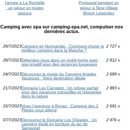
l'année à La Rochelle
Pontusval pendant un
: un séjour en toutes
séjour à Slow Village
saisons
Breizh Légendes
Camping avec spa sur camping-spa.net, compulser nos
dernières actus.
29/7/2023
Camping en Normandie : Comment choisir le
2 727 v.
meilleur camping dans la Manche ?
28/7/2023
Détendez-vous dans un mobil-home avec
2 812 v.
spa privatif pour des vacances luxueuses
24/7/2023
Découvrez la magie du Camping Argeles
2 689 v.
Vacances : Votre destination idéale
21/7/2023
Domaine Les Carrelets : Un refuge parfait
2 883 v.
pour des vacances tranquilles et relaxantes
dans la nature
15/7/2023
Vivez l'aventure à Royan : Camping des 2
2 691 v.
Plages vous attend
07/7/2023
Découvrez le Domaine Les Oréades : Un
2 976 v.
camping étoilé en bordure du lac de
Sanguinet