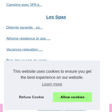
Camping avec SPA à...
Les Spas
Détente garantie : où...
Athome résidence et spa :...
Vacances relaxation :...
Bien-être et soin du corps :...
Découvrez le camping haut de...
This website uses cookies to ensure you get
the best experience on our website.
Découvrez le paradis des...
Learn more
Vivez l'authenticité du...
Refuse Cookie
Allow cookies
© 2026
Camping-spa.net
|
Cookies Policy