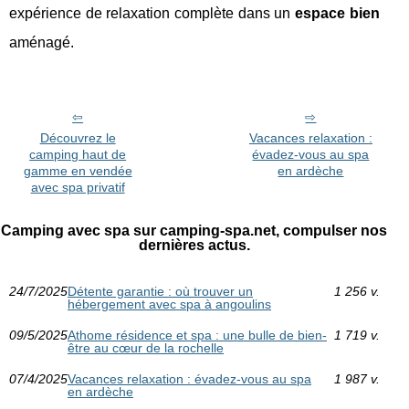
expérience de relaxation complète dans un
espace bien
aménagé.
Découvrez le
Vacances relaxation :
camping haut de
évadez-vous au spa
gamme en vendée
en ardèche
avec spa privatif
Camping avec spa sur camping-spa.net, compulser nos
dernières actus.
24/7/2025
Détente garantie : où trouver un
1 256 v.
hébergement avec spa à angoulins
09/5/2025
Athome résidence et spa : une bulle de bien-
1 719 v.
être au cœur de la rochelle
07/4/2025
Vacances relaxation : évadez-vous au spa
1 987 v.
en ardèche