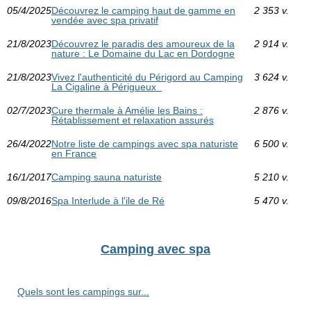
05/4/2025
Découvrez le camping haut de gamme en
2 353 v.
vendée avec spa privatif
21/8/2023
Découvrez le paradis des amoureux de la
2 914 v.
nature : Le Domaine du Lac en Dordogne
21/8/2023
Vivez l'authenticité du Périgord au Camping
3 624 v.
La Cigaline à Périgueux
02/7/2023
Cure thermale à Amélie les Bains :
2 876 v.
Rétablissement et relaxation assurés
26/4/2022
Notre liste de campings avec spa naturiste
6 500 v.
en France
16/1/2017
Camping sauna naturiste
5 210 v.
09/8/2016
Spa Interlude à l'ile de Ré
5 470 v.
Camping avec spa
Quels sont les campings sur...