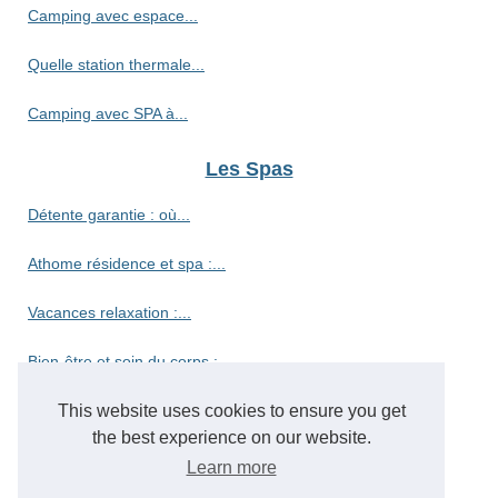
Camping avec espace...
Quelle station thermale...
Camping avec SPA à...
Les Spas
Détente garantie : où...
Athome résidence et spa :...
Vacances relaxation :...
Bien-être et soin du corps :...
Découvrez le camping haut de...
This website uses cookies to ensure you get
the best experience on our website.
Découvrez le paradis des...
Learn more