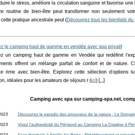
duire le stress, améliore la circulation sanguine et favorise un
re routine de bien-être peut transformer non seulement vot
ette pratique ancestrale peut (
Découvrez tous les bienfaits du 
z le camping haut de gamme en vendée avec spa privatif
z un camping haut de gamme en Vendée qui redéfinit l'expér
ements offrent un mélange parfait de confort et de nature.
ce rime avec bien-être. Explorez cette sélection d'options l
on, idéales pour les amateurs de séjours r (
ici
) [
...
]
Camping avec spa sur camping-spa.net, compu
2023
Découvrez le paradis des amoureux de la nature : Le Domai
2023
Vivez l'authenticité du Périgord au Camping La Cigaline à P
2023
Cure thermale à Amélie les Bains : Rétablissement et relaxat