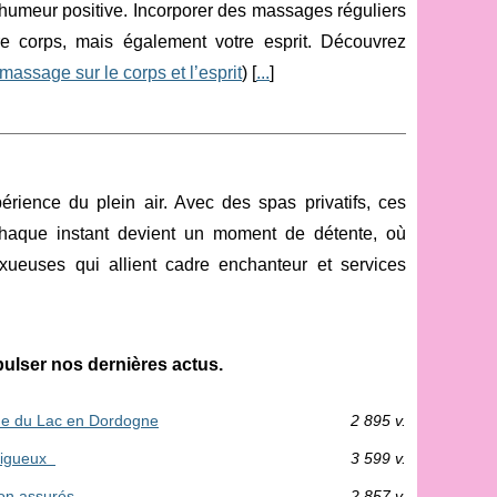
e humeur positive. Incorporer des massages réguliers
re corps, mais également votre esprit. Découvrez
massage sur le corps et l’esprit
) [
...
]
ience du plein air. Avec des spas privatifs, ces
 Chaque instant devient un moment de détente, où
uxueuses qui allient cadre enchanteur et services
lser nos dernières actus.
ne du Lac en Dordogne
2 895 v.
érigueux
3 599 v.
ion assurés
2 857 v.