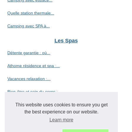
Quelle station thermale...
Camping avec SPA à...
Les Spas
Détente garantie : où...
Athome résidence et spa :...
Vacances relaxation :...
Bien-être et soin du corps :...
Découvrez le camping haut de...
This website uses cookies to ensure you get
the best experience on our website.
Découvrez le paradis des...
Learn more
Vivez l'authenticité du...