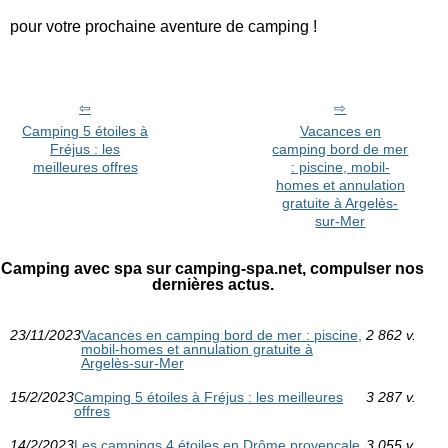
pour votre prochaine aventure de camping !
Camping 5 étoiles à
Vacances en
Fréjus : les
camping bord de mer
meilleures offres
: piscine, mobil-
homes et annulation
gratuite à Argelès-
sur-Mer
Camping avec spa sur camping-spa.net, compulser nos
dernières actus.
23/11/2023
Vacances en camping bord de mer : piscine,
2 862 v.
mobil-homes et annulation gratuite à
Argelès-sur-Mer
15/2/2023
Camping 5 étoiles à Fréjus : les meilleures
3 287 v.
offres
14/2/2023
Les campings 4 étoiles en Drôme provençale
3 055 v.